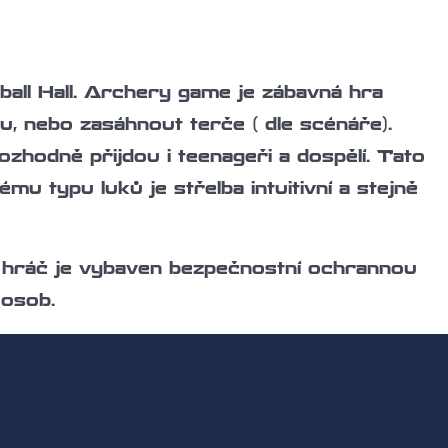
ball Hall. Archery game je zábavná hra
mu, nebo zasáhnout terče ( dle scénáře).
zhodně přijdou i teenageři a dospělí. Tato
mu typu luků je střelba intuitivní a stejně
ý hráč je vybaven bezpečnostní ochrannou
 osob.