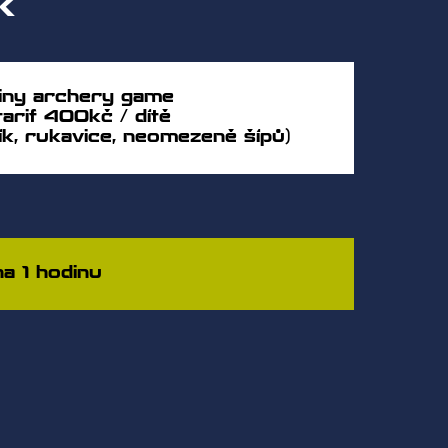
k
diny archery game
tarif 400kč / dítě
ník, rukavice, neomezeně šípů)
a 1 hodinu