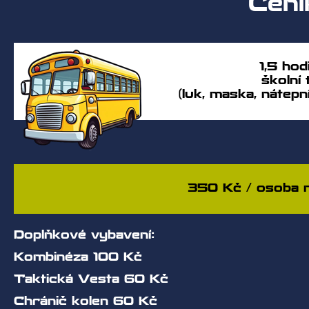
Cení
1,5 ho
školní 
(luk, maska, nátep
350 Kč / osoba n
Doplňkové vybavení:
Kombinéza 100 Kč
Taktická Vesta 60 Kč
Chránič kolen 60 Kč