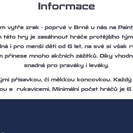
Informace
m vytře zrak - poprvé v Brně u nás na Paint
lem této hry je zasáhnout hráče protějšího tý
 i pro menší děti od 6 let, na své si však ro
ám přinese mnoho akčních zážitků. Díky vhodné
snadná pro praváky i leváky.
enými přísavkou, či měkkou koncovkou. Každ
u a rukavicemi. Minimální počet hráčů je 6