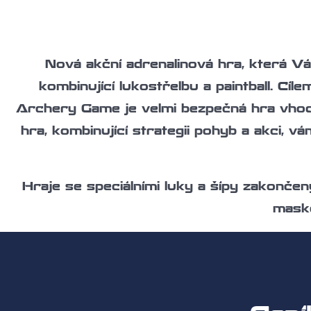
Nová akční adrenalinová hra, která Vá
kombinující lukostřelbu a paintball. Cí
Archery Game je velmi bezpečná hra vhodná
hra, kombinující strategii pohyb a akci, v
Hraje se speciálními luky a šípy zakonč
masko