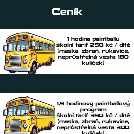
Ceník
1 hodina paintballu
školní tarif 250 kč / dítě
(maska, zbraň, rukavice,
neprůstřelná vesta 180
kuliček)
1,5 hodinový paintballový
program
školní tarif 350 kč / dítě
(maska, zbraň, rukavice,
neprůstřelná vesta 300