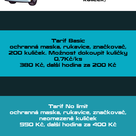
kuliček)
Tarif Basic
ochranná maska, rukavice, značkovač,
200 kuliček. Možnost dokoupit kuličky
0,7Kč/ks
380 Kč, další hodina za 200 Kč
Tarif No limit
ochranná maska, rukavice, značkovač,
neomezeně kuliček
550 Kč, další hodina za 400 Kč