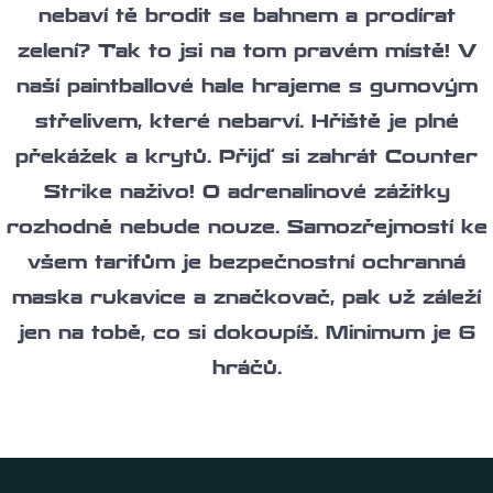
nebaví tě brodit se bahnem a prodírat
zelení? Tak to jsi na tom pravém místě! V
naší paintballové hale hrajeme s gumovým
střelivem, které nebarví. Hřiště je plné
překážek a krytů. Přijď si zahrát Counter
Strike naživo! O adrenalinové zážitky
rozhodně nebude nouze. Samozřejmostí ke
všem tarifům je bezpečnostní ochranná
maska rukavice a značkovač, pak už záleží
jen na tobě, co si dokoupíš. Minimum je 6
hráčů.